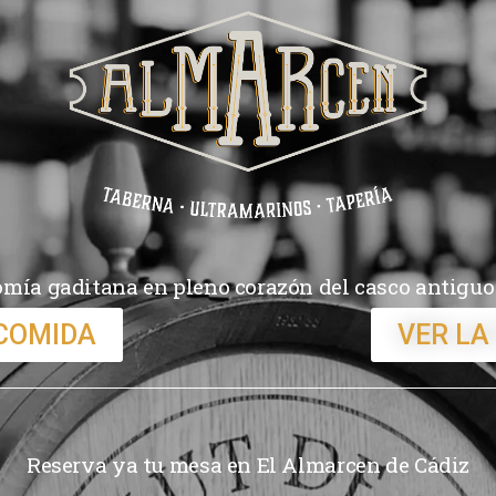
mía gaditana en pleno corazón del casco antiguo
 COMIDA
VER LA
Reserva ya tu mesa en El Almarcen de Cádiz