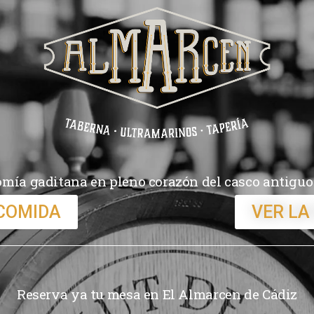
mía gaditana en pleno corazón del casco antiguo
 COMIDA
VER LA
Reserva ya tu mesa en El Almarcen de Cádiz