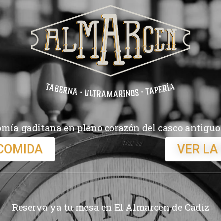
mía gaditana en pleno corazón del casco antiguo
 COMIDA
VER LA
Reserva ya tu mesa en El Almarcen de Cádiz