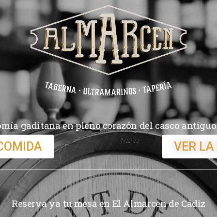
mía gaditana en pleno corazón del casco antiguo
 COMIDA
VER LA
Reserva ya tu mesa en El Almarcen de Cádiz